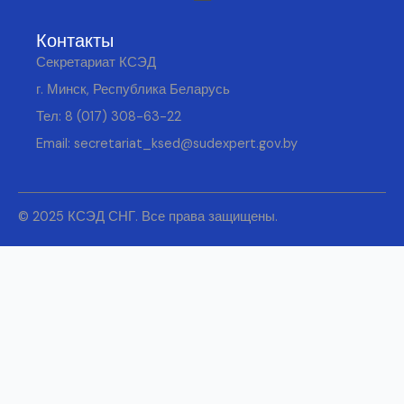
Контакты
Секретариат КСЭД
г. Минск, Республика Беларусь
Тел:
8 (017) 308-63-22
Email:
secretariat_ksed@sudexpert.gov.by
© 2025 КСЭД СНГ. Все права защищены.