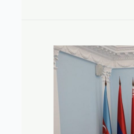
Делегация
Государственного
комитета
судебных
экспертиз
приняла
участие
в
заседании
экспертной
группы