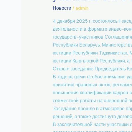
Координационного
Новости
/
admin
совета
4 декабря 2025 г. состоялось II з
государств
деятельности в формате видео-кон
–
государств-участников Соглашения
участников
Республики Беларусь, Министерств
СНГ
юстиции Республики Таджикистан, 
в
юстиции Кыргызской Республики, а
сфере
Открыл заседание Председатель Ко
судебно-
В ходе встречи особое внимание у
экспертной
принятию правовых актов, регламе
деятельности​
повышения квалификации кадров в 
совместной работы на очередной п
Заседание прошло в атмосфере пар
решений, а также достигнута догов
В заключительной части участники