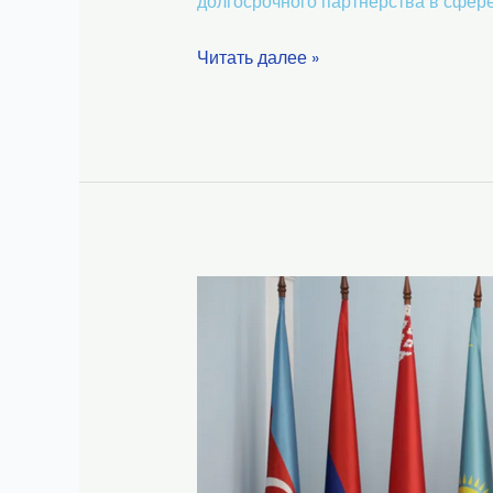
долгосрочного партнерства в сфере
Читать далее »
Состоялось
рабочее
совещание
представителей
компетентных
органов
государств