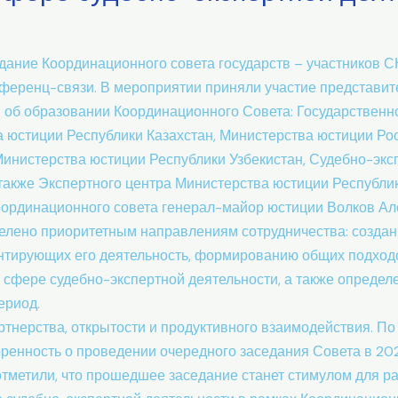
аседание Координационного совета государств – участников 
ференц-связи. В мероприятии приняли участие представи
 об образовании Координационного Совета: Государственно
а юстиции Республики Казахстан, Министерства юстиции Ро
Министерства юстиции Республики Узбекистан, Судебно-эк
 также Экспертного центра Министерства юстиции Республи
ординационного совета генерал-майор юстиции Волков Ал
делено приоритетным направлениям сотрудничества: создан
нтирующих его деятельность, формированию общих подходо
сфере судебно-экспертной деятельности, а также определ
ериод.
тнерства, открытости и продуктивного взаимодействия. По
оренность о проведении очередного заседания Совета в 202
 отметили, что прошедшее заседание станет стимулом для 