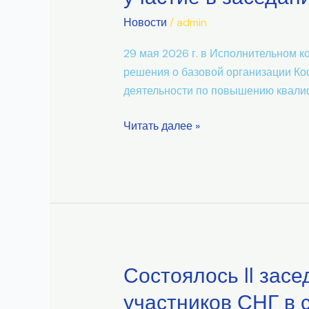
Новости
/
admin
29 мая 2026 г. в Исполнительном к
решения о базовой организации Ко
деятельности по повышению квалиф
Читать далее »
Состоялось II зас
Состоялось
II
участников СНГ в 
заседание