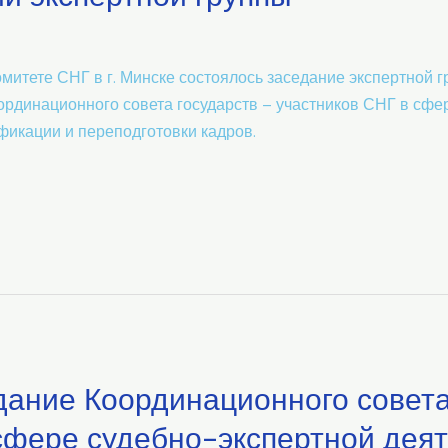
омитете СНГ в г. Минске состоялось заседание экспертной 
ординационного совета государств – участников СНГ в сфе
икации и переподготовки кадров.
едание Координационного совета
сфере судебно-экспертной деят