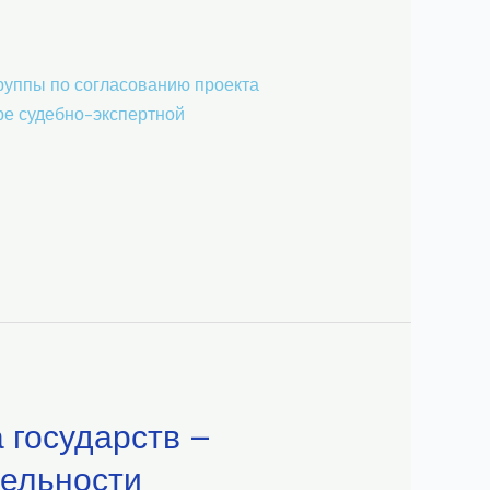
группы по согласованию проекта
ре судебно-экспертной
 государств –
ельности​